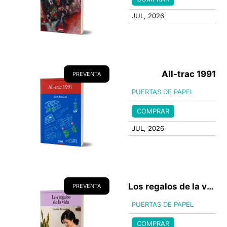
JUL, 2026
All-trac 1991
PREVENTA
PUERTAS DE PAPEL
COMPRAR
JUL, 2026
Los regalos de la vida
PREVENTA
PUERTAS DE PAPEL
COMPRAR