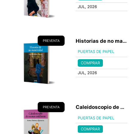
JUL, 2026
Historias de no maternidad
PREVENTA
PUERTAS DE PAPEL
COMPRAR
JUL, 2026
Caleidoscopio de escenas cotidianas
PREVENTA
PUERTAS DE PAPEL
COMPRAR