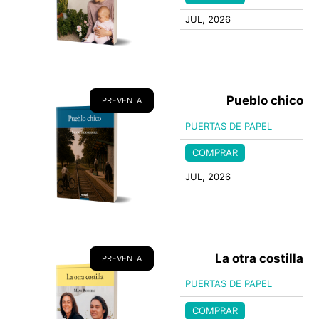
JUL, 2026
Pueblo chico
PREVENTA
PUERTAS DE PAPEL
COMPRAR
JUL, 2026
La otra costilla
PREVENTA
PUERTAS DE PAPEL
COMPRAR