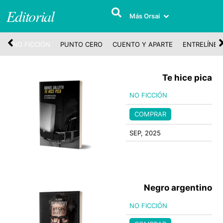
Editorial
Más Orsai
A
NO FICCIÓN
PUNTO CERO
CUENTO Y APARTE
ENTRELÍNEA
Te hice pica
NO FICCIÓN
COMPRAR
SEP, 2025
Negro argentino
NO FICCIÓN