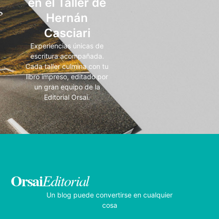
en el Taller de
Hernán
Casciari
Experiencias únicas de
escritura acompañada.
Cada taller culmina con tu
libro impreso, editado por
un gran equipo de la
Editorial Orsai.
Orsai
Editorial
Un blog puede convertirse en cualquier
cosa