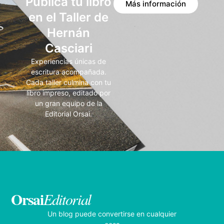
Publicá tu libro
Más información
en el Taller de
Hernán
Casciari
Experiencias únicas de
escritura acompañada.
Cada taller culmina con tu
libro impreso, editado por
un gran equipo de la
Editorial Orsai.
Orsai
Editorial
Un blog puede convertirse en cualquier