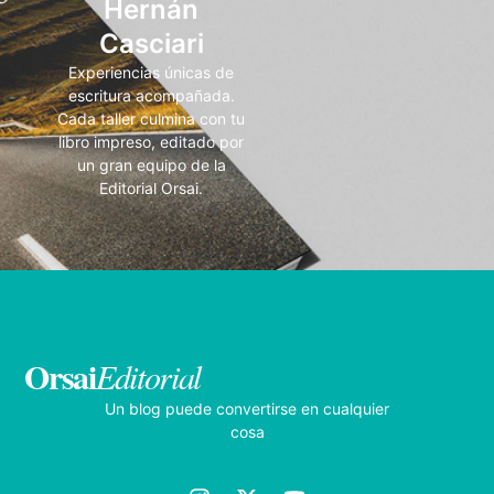
Hernán
Casciari
Experiencias únicas de
escritura acompañada.
Cada taller culmina con tu
libro impreso, editado por
un gran equipo de la
Editorial Orsai.
Orsai
Editorial
Un blog puede convertirse en cualquier
cosa