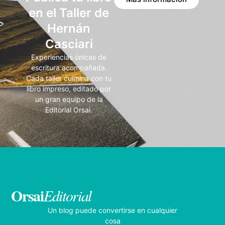
en el Taller de
Hernán
Casciari
Experiencias únicas de
escritura acompañada.
Cada taller culmina con tu
libro impreso, editado por
un gran equipo de la
Editorial Orsai.
Orsai
Editorial
Un blog puede convertirse en cualquier
cosa