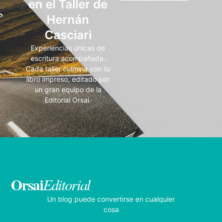
en el Taller de
Hernán
Casciari
Experiencias únicas de
escritura acompañada.
Cada taller culmina con tu
libro impreso, editado por
un gran equipo de la
Editorial Orsai.
Orsai
Editorial
Un blog puede convertirse en cualquier
cosa