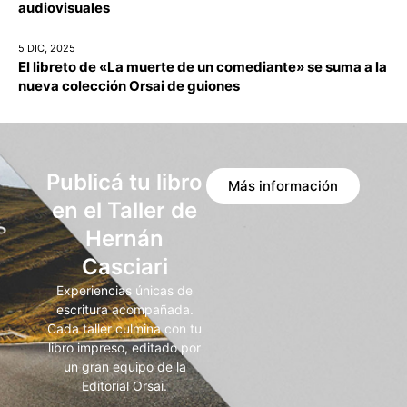
audiovisuales
5 DIC, 2025
El libreto de «La muerte de un comediante» se suma a la
nueva colección Orsai de guiones
Publicá tu libro
Más información
en el Taller de
Hernán
Casciari
Experiencias únicas de
escritura acompañada.
Cada taller culmina con tu
libro impreso, editado por
un gran equipo de la
Editorial Orsai.