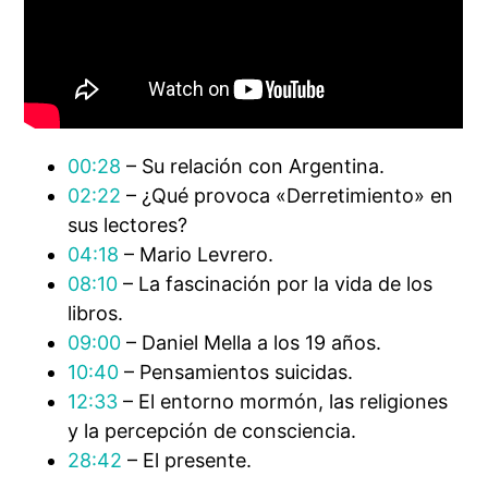
00:28
– Su relación con Argentina.
02:22
– ¿Qué provoca «Derretimiento» en
sus lectores?
04:18
– Mario Levrero.
08:10
– La fascinación por la vida de los
libros.
09:00
– Daniel Mella a los 19 años.
10:40
– Pensamientos suicidas.
12:33
– El entorno mormón, las religiones
y la percepción de consciencia.
28:42
– El presente.