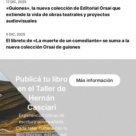
17 DIC, 2025
«Guiones», la nueva colección de Editorial Orsai que
extiende la vida de obras teatrales y proyectos
audiovisuales
5 DIC, 2025
El libreto de «La muerte de un comediante» se suma a la
nueva colección Orsai de guiones
Publicá tu libro
Más información
en el Taller de
Hernán
Casciari
Experiencias únicas de
escritura acompañada.
Cada taller culmina con tu
libro impreso, editado por