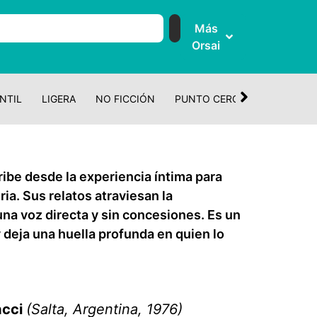
Más
Orsai
NTIL
LIGERA
NO FICCIÓN
PUNTO CERO
CUENTO Y 
ribe desde la experiencia íntima para
ria. Sus relatos atraviesan la
una voz directa y sin concesiones. Es un
 deja una huella profunda en quien lo
acci
(Salta, Argentina, 1976)