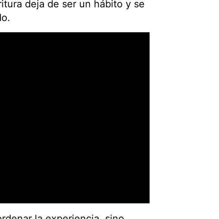
itura deja de ser un hábito y se
do.
rdenar la experiencia, sino