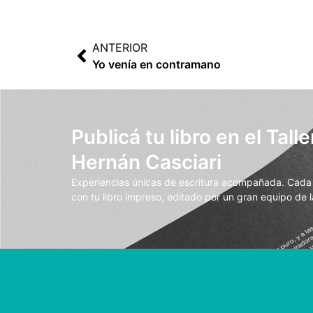
ANTERIOR
Yo venía en contramano
Publicá tu libro en el Talle
Hernán Casciari
Experiencias únicas de escritura acompañada. Cada t
con tu libro impreso, editado por un gran equipo de la