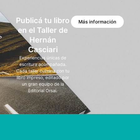
Publicá tu libro
Más información
en el Taller de
Hernán
Casciari
Experiencias únicas de
escritura acompañada.
Cada taller culmina con tu
libro impreso, editado por
un gran equipo de la
Editorial Orsai.