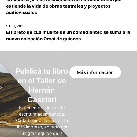
extiende la vida de obras teatrales y proyectos
audiovisuales
5 DIC, 2025
El libreto de «La muerte de un comediante» se suma a la
nueva colección Orsai de guiones
Publicá tu libro
Más información
en el Taller de
Hernán
Casciari
Experiencias únicas de
escritura acompañada.
Cada taller culmina con tu
libro impreso, editado por
un gran equipo de la