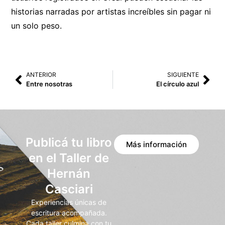
historias narradas por artistas increíbles sin pagar ni
un solo peso.
ANTERIOR
SIGUIENTE
Entre nosotras
El círculo azul
Publicá tu libro
Más información
en el Taller de
Hernán
Casciari
Experiencias únicas de
escritura acompañada.
Cada taller culmina con tu