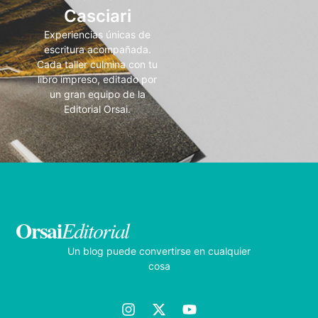
Casciari
Experiencias únicas de
escritura acompañada.
Cada taller culmina con tu
libro impreso, editado por
un gran equipo de la
Editorial Orsai.
Orsai
Editorial
Un blog puede convertirse en cualquier
cosa