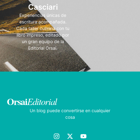
Casciari
Experiencias únicas de
escritura acompañada.
Cada taller culmina con tu
libro impreso, editado por
un gran equipo de la
Editorial Orsai.
Orsai
Editorial
Un blog puede convertirse en cualquier
cosa