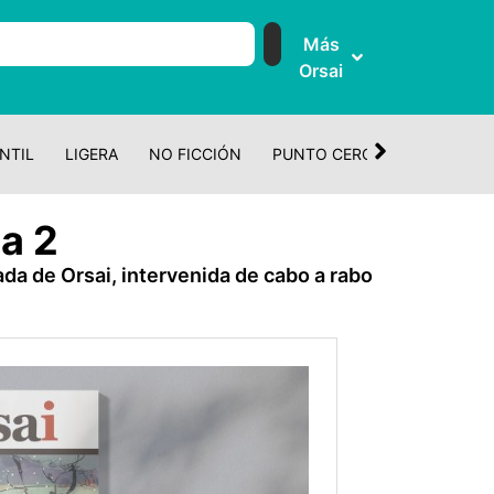
Más
Orsai
NTIL
LIGERA
NO FICCIÓN
PUNTO CERO
CUENTO Y 
a 2
da de Orsai, intervenida de cabo a rabo