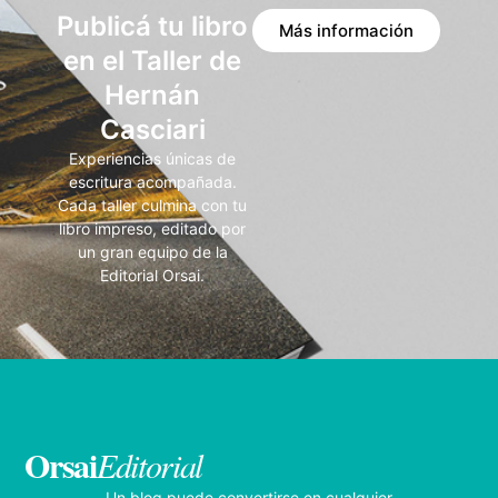
Publicá tu libro
Más información
en el Taller de
Hernán
Casciari
Experiencias únicas de
escritura acompañada.
Cada taller culmina con tu
libro impreso, editado por
un gran equipo de la
Editorial Orsai.
Orsai
Editorial
Un blog puede convertirse en cualquier