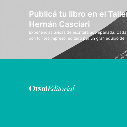
Publicá tu libro en el Talle
Hernán Casciari
Experiencias únicas de escritura acompañada. Cada t
con tu libro impreso, editado por un gran equipo de la
Orsai
Editorial