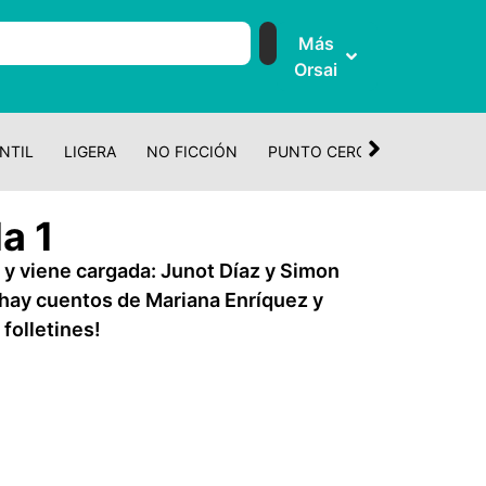
Más
Orsai
NTIL
LIGERA
NO FICCIÓN
PUNTO CERO
CUENTO Y 
a 1
 y viene cargada: Junot Díaz y Simon
 hay cuentos de Mariana Enríquez y
 folletines!