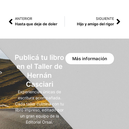
ANTERIOR
SIGUIENTE
Hasta que deje de doler
Hijo y amigo del rigor
Publicá tu libro
Más información
en el Taller de
Hernán
Casciari
Experiencias únicas de
escritura acompañada.
Cada taller culmina con tu
libro impreso, editado por
un gran equipo de la
Editorial Orsai.