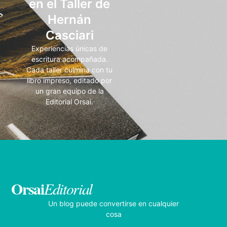
en el Taller de
Hernán
Casciari
Experiencias únicas de
escritura acompañada.
Cada taller culmina con tu
libro impreso, editado por
un gran equipo de la
Editorial Orsai.
Orsai
Editorial
Un blog puede convertirse en cualquier
cosa