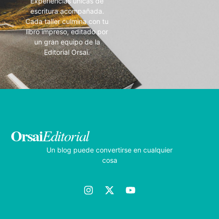
Experiencias únicas de
escritura acompañada.
Cada taller culmina con tu
libro impreso, editado por
un gran equipo de la
Editorial Orsai.
Orsai
Editorial
Un blog puede convertirse en cualquier
cosa