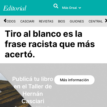
Editorial
Más Orsai
TODOS
CASCIARI
REVISTAS
BIOS
GUIONES
CENTRAL
Tiro al blanco es la
frase racista que más
acertó.
Publicá tu libro
Más información
en el Taller de
Hernán
Casciari