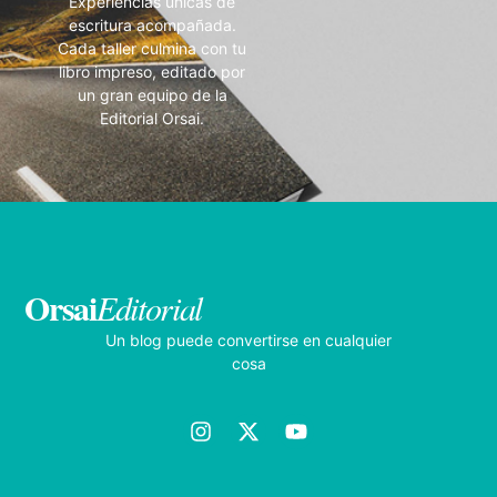
Experiencias únicas de
escritura acompañada.
Cada taller culmina con tu
libro impreso, editado por
un gran equipo de la
Editorial Orsai.
Orsai
Editorial
Un blog puede convertirse en cualquier
cosa