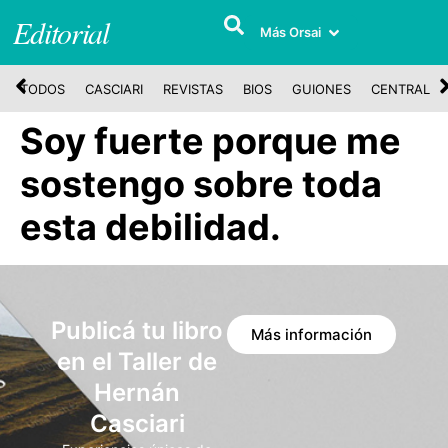
Editorial
Más Orsai
TODOS
CASCIARI
REVISTAS
BIOS
GUIONES
CENTRAL
Soy fuerte porque me
sostengo sobre toda
esta debilidad.
Publicá tu libro
Más información
en el Taller de
Hernán
Casciari