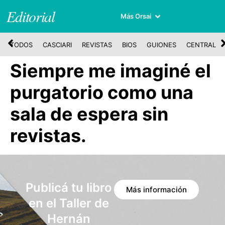
Editorial
Más Orsai
TODOS
CASCIARI
REVISTAS
BIOS
GUIONES
CENTRAL
Siempre me imaginé el
purgatorio como una
sala de espera sin
revistas.
Publicá tu libro
Más información
en el Taller de
Hernán