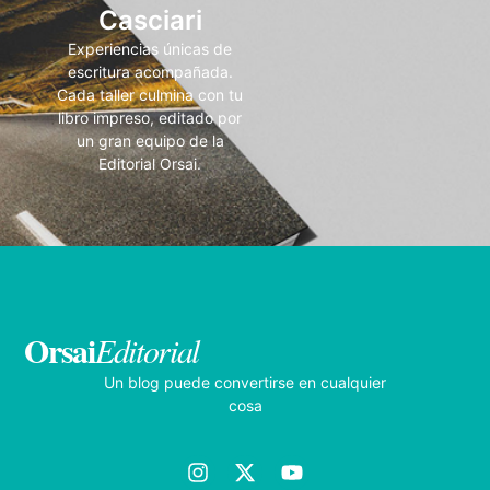
Casciari
Experiencias únicas de
escritura acompañada.
Cada taller culmina con tu
libro impreso, editado por
un gran equipo de la
Editorial Orsai.
Orsai
Editorial
Un blog puede convertirse en cualquier
cosa