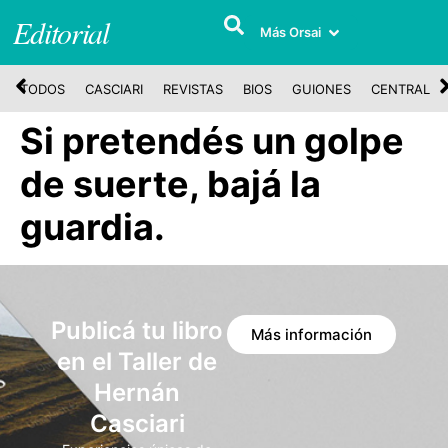
Editorial
Más Orsai
TODOS
CASCIARI
REVISTAS
BIOS
GUIONES
CENTRAL
Si pretendés un golpe
de suerte, bajá la
guardia.
Publicá tu libro
Más información
en el Taller de
Hernán
Casciari