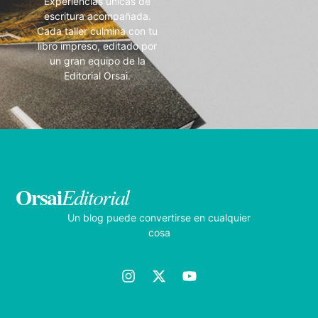
Experiencias únicas de
escritura acompañada.
Cada taller culmina con tu
libro impreso, editado por
un gran equipo de la
Editorial Orsai.
Orsai
Editorial
Un blog puede convertirse en cualquier
cosa