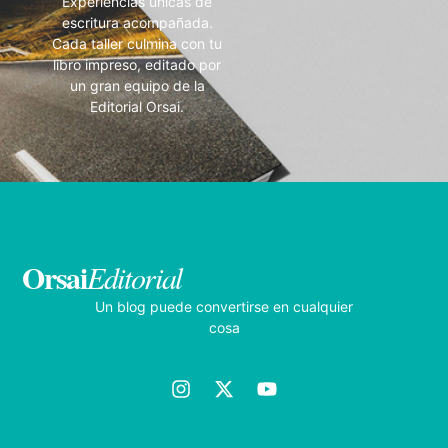
Experiencias únicas de
escritura acompañada.
Cada taller culmina con tu
libro impreso, editado por
un gran equipo de la
Editorial Orsai.
Orsai
Editorial
Un blog puede convertirse en cualquier
cosa