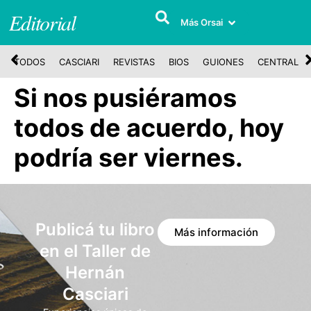
Editorial
Más Orsai
TODOS
CASCIARI
REVISTAS
BIOS
GUIONES
CENTRAL
Si nos pusiéramos
todos de acuerdo, hoy
podría ser viernes.
Publicá tu libro
Más información
en el Taller de
Hernán
Casciari