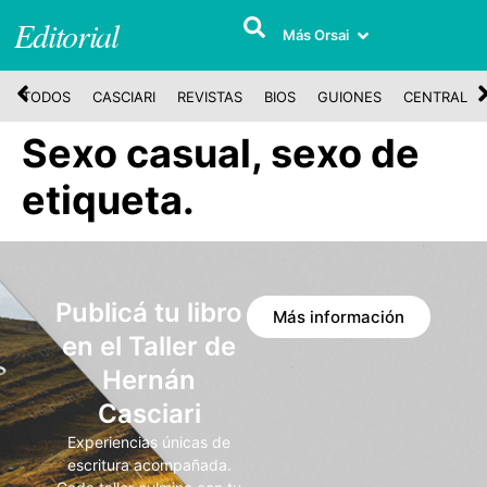
Editorial
Más Orsai
TODOS
CASCIARI
REVISTAS
BIOS
GUIONES
CENTRAL
Sexo casual, sexo de
etiqueta.
Publicá tu libro
Más información
en el Taller de
Hernán
Casciari
Experiencias únicas de
escritura acompañada.