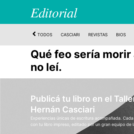
Editorial
TODOS
CASCIARI
REVISTAS
BIOS
Qué feo sería morir
no leí.
Publicá tu libro en el Talle
Hernán Casciari
Experiencias únicas de escritura acompañada. Cada t
con tu libro impreso, editado por un gran equipo de la