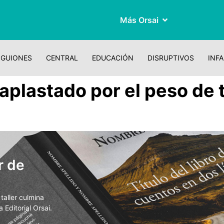
Más Orsai
GUIONES
CENTRAL
EDUCACIÓN
DISRUPTIVOS
INFA
 aplastado por el peso de 
r de
aller culmina
 Editorial Orsai.