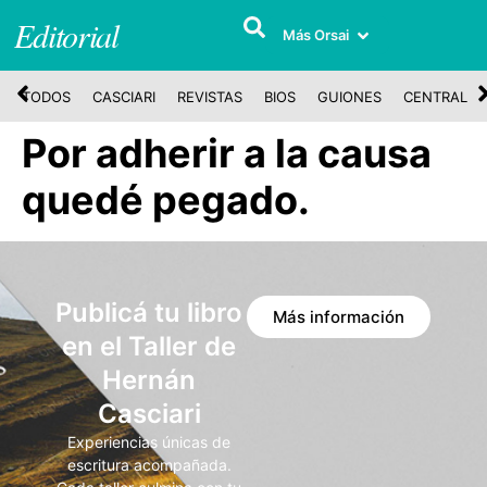
Editorial
Más Orsai
TODOS
CASCIARI
REVISTAS
BIOS
GUIONES
CENTRAL
Por adherir a la causa
quedé pegado.
Publicá tu libro
Más información
en el Taller de
Hernán
Casciari
Experiencias únicas de
escritura acompañada.