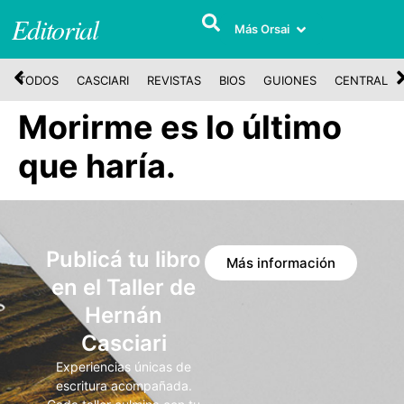
Editorial
Más Orsai
TODOS
CASCIARI
REVISTAS
BIOS
GUIONES
CENTRAL
Morirme es lo último
que haría.
Publicá tu libro
Más información
en el Taller de
Hernán
Casciari
Experiencias únicas de
escritura acompañada.