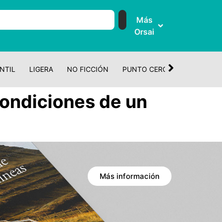
Más
Orsai
NTIL
LIGERA
NO FICCIÓN
PUNTO CERO
CUENTO Y 
Condiciones de un
Más información