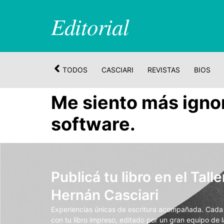
Editorial
TODOS
CASCIARI
REVISTAS
BIOS
Me siento más igno
software.
Publicá tu libro en el Talle
Hernán Casciari
Experiencias únicas de escritura acompañada. Cada t
con tu libro impreso, editado por un gran equipo de la