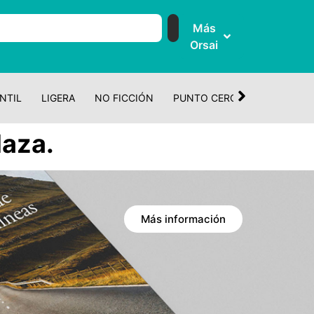
Más
Orsai
NTIL
LIGERA
NO FICCIÓN
PUNTO CERO
CUENTO Y 
aza.
Más información