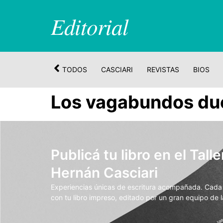
Editorial
TODOS
CASCIARI
REVISTAS
BIOS
Los vagabundos du
Publicá tu libro en el Talle
Hernán Casciari
Experiencias únicas de escritura acompañada. Cada t
con tu libro impreso, editado por un gran equipo de la