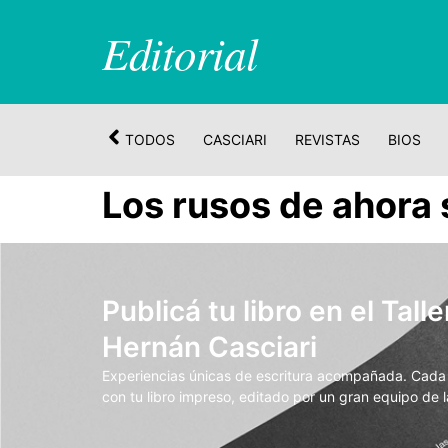
Editorial
TODOS
CASCIARI
REVISTAS
BIOS
Los rusos de ahora 
Publicá tu libro en el Talle
Hernán Casciari
Experiencias únicas de escritura acompañada. Cada t
con tu libro impreso, editado por un gran equipo de la