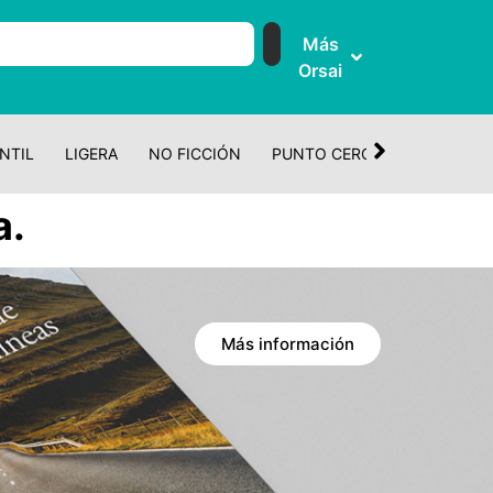
Más
Orsai
NTIL
LIGERA
NO FICCIÓN
PUNTO CERO
CUENTO Y 
a.
Más información