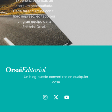
Experiencias únicas de
escritura acompañada.
Cada taller culmina con tu
libro impreso, editado por
un gran equipo de la
Editorial Orsai.
Orsai
Editorial
Un blog puede convertirse en cualquier
cosa