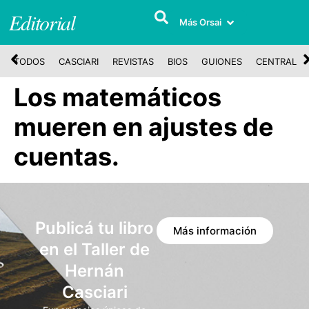
Editorial
Más Orsai
TODOS
CASCIARI
REVISTAS
BIOS
GUIONES
CENTRAL
Los matemáticos
mueren en ajustes de
cuentas.
Publicá tu libro
Más información
en el Taller de
Hernán
Casciari