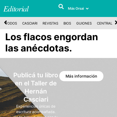
Editorial
Más Orsai
TODOS
CASCIARI
REVISTAS
BIOS
GUIONES
CENTRAL
Los flacos engordan
las anécdotas.
Publicá tu libro
Más información
en el Taller de
Hernán
Casciari
Experiencias únicas de
escritura acompañada.