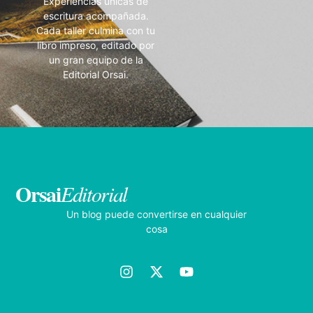
Experiencias únicas de
escritura acompañada.
Cada taller culmina con tu
libro impreso, editado por
un gran equipo de la
Editorial Orsai.
Orsai
Editorial
Un blog puede convertirse en cualquier
cosa