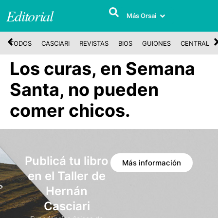
Editorial
Más Orsai
TODOS
CASCIARI
REVISTAS
BIOS
GUIONES
CENTRAL
Los curas, en Semana
Santa, no pueden
comer chicos.
Publicá tu libro
Más información
en el Taller de
Hernán
Casciari