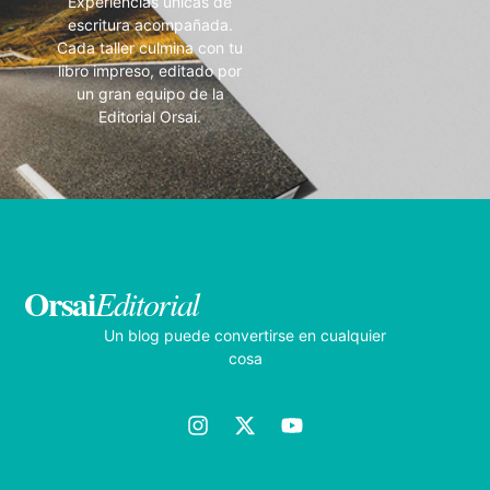
Experiencias únicas de
escritura acompañada.
Cada taller culmina con tu
libro impreso, editado por
un gran equipo de la
Editorial Orsai.
Orsai
Editorial
Un blog puede convertirse en cualquier
cosa