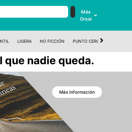
Más
Orsai
NTIL
LIGERA
NO FICCIÓN
PUNTO CERO
CUENTO Y 
l que nadie queda.
Más información