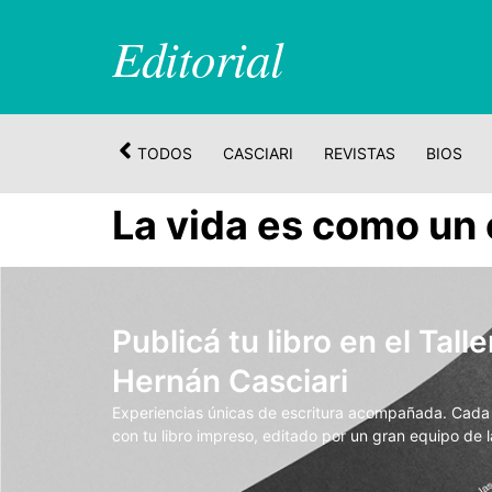
Editorial
TODOS
CASCIARI
REVISTAS
BIOS
La vida es como un 
Publicá tu libro en el Talle
Hernán Casciari
Experiencias únicas de escritura acompañada. Cada t
con tu libro impreso, editado por un gran equipo de la