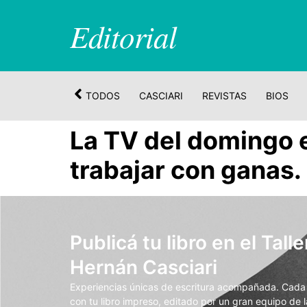
Editorial
TODOS
CASCIARI
REVISTAS
BIOS
La TV del domingo e
trabajar con ganas.
Publicá tu libro en el Talle
Hernán Casciari
Experiencias únicas de escritura acompañada. Cada t
con tu libro impreso, editado por un gran equipo de la