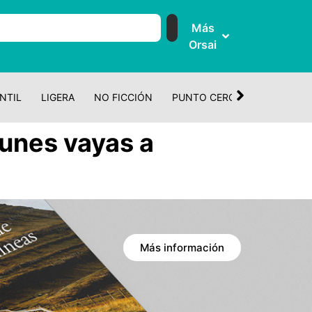
Más
Orsai
NTIL
LIGERA
NO FICCIÓN
PUNTO CERO
CUENTO Y 
lunes vayas a
Más información