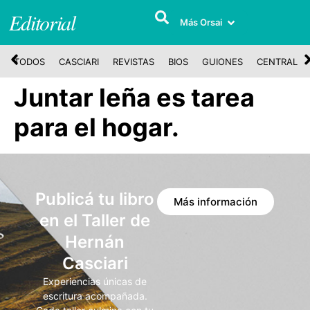
Editorial
Más Orsai
TODOS
CASCIARI
REVISTAS
BIOS
GUIONES
CENTRAL
Juntar leña es tarea
para el hogar.
Publicá tu libro
Más información
en el Taller de
Hernán
Casciari
Experiencias únicas de
escritura acompañada.