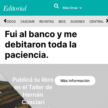
Editorial
Más Orsai
TODOS
CASCIARI
REVISTAS
BIOS
GUIONES
CENTRAL
Fui al banco y me
debitaron toda la
paciencia.
Publicá tu libro
Más información
en el Taller de
Hernán
Casciari