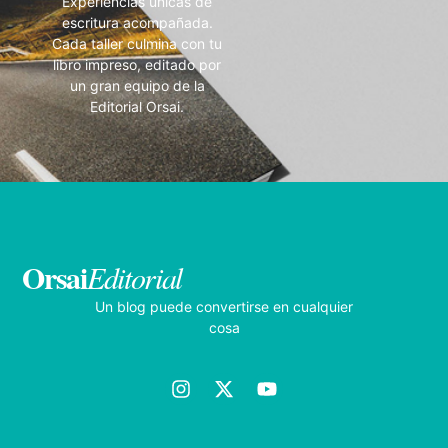
Experiencias únicas de
escritura acompañada.
Cada taller culmina con tu
libro impreso, editado por
un gran equipo de la
Editorial Orsai.
Orsai
Editorial
Un blog puede convertirse en cualquier
cosa