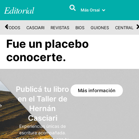
Editorial
Más Orsai
TODOS
CASCIARI
REVISTAS
BIOS
GUIONES
CENTRAL
Fue un placebo
conocerte.
Publicá tu libro
Más información
en el Taller de
Hernán
Casciari
Experiencias únicas de
escritura acompañada.