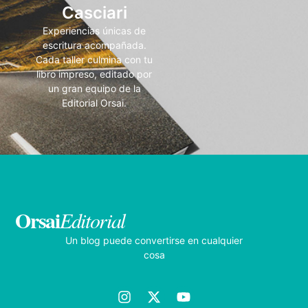
Casciari
Experiencias únicas de
escritura acompañada.
Cada taller culmina con tu
libro impreso, editado por
un gran equipo de la
Editorial Orsai.
Orsai
Editorial
Un blog puede convertirse en cualquier
cosa