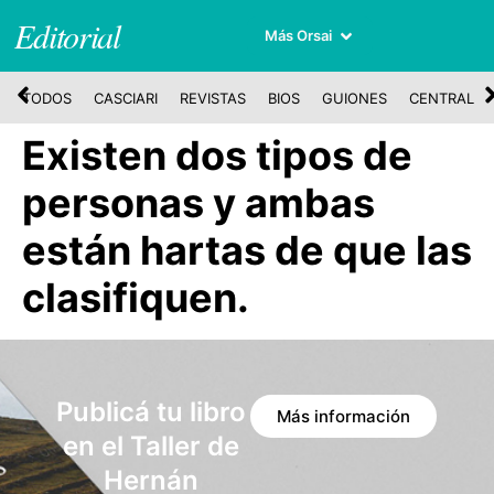
Editorial
Más Orsai
TODOS
CASCIARI
REVISTAS
BIOS
GUIONES
CENTRAL
Existen dos tipos de
personas y ambas
están hartas de que las
clasifiquen.
Publicá tu libro
Más información
en el Taller de
Hernán