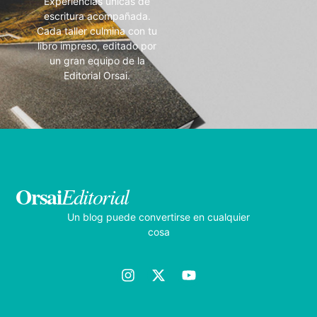
Experiencias únicas de
escritura acompañada.
Cada taller culmina con tu
libro impreso, editado por
un gran equipo de la
Editorial Orsai.
Orsai
Editorial
Un blog puede convertirse en cualquier
cosa