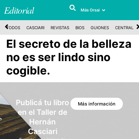
Editorial
Más Orsai
TODOS
CASCIARI
REVISTAS
BIOS
GUIONES
CENTRAL
El secreto de la belleza
no es ser lindo sino
cogible.
Publicá tu libro
Más información
en el Taller de
Hernán
Casciari