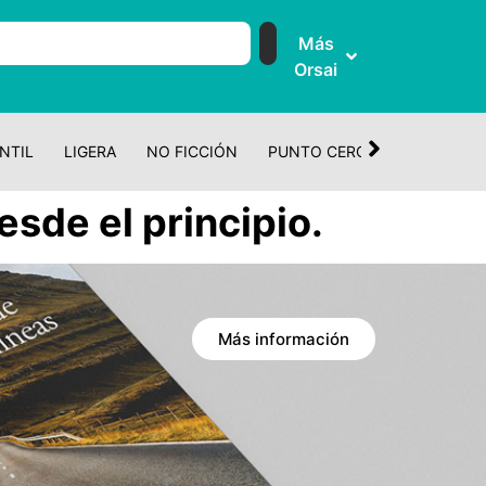
Más
Orsai
NTIL
LIGERA
NO FICCIÓN
PUNTO CERO
CUENTO Y 
esde el principio.
Más información