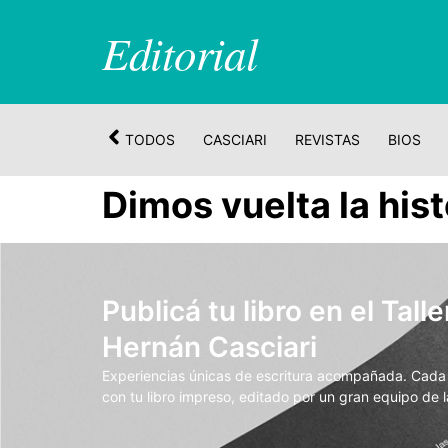
Editorial
TODOS
CASCIARI
REVISTAS
BIOS
Dimos vuelta la his
Publicá tu libro en el Talle
Hernán Casciari
Experiencias únicas de escritura acompañada. Cada t
con tu libro impreso, editado por un gran equipo de la