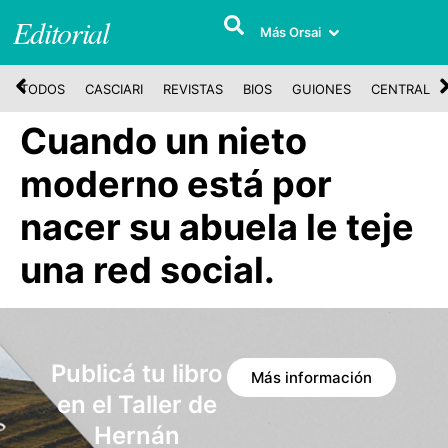
Editorial
Más Orsai
TODOS
CASCIARI
REVISTAS
BIOS
GUIONES
CENTRAL
Cuando un nieto
moderno está por
nacer su abuela le teje
una red social.
Publicá tu libro
Más información
en el Taller de
Hernán