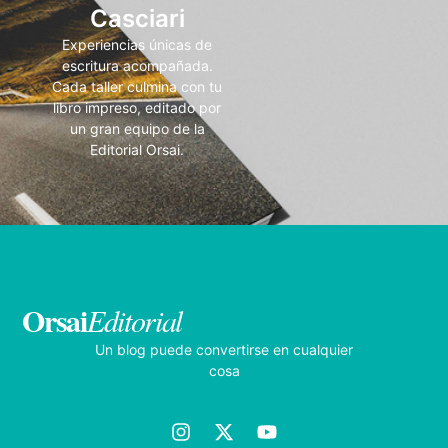
Casciari
Experiencias únicas de
escritura acompañada.
Cada taller culmina con tu
libro impreso, editado por
un gran equipo de la
Editorial Orsai.
Orsai
Editorial
Un blog puede convertirse en cualquier
cosa