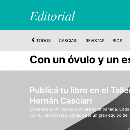
Editorial
TODOS
CASCIARI
REVISTAS
BIOS
Con un óvulo y un 
Publicá tu libro en el Talle
Hernán Casciari
Experiencias únicas de escritura acompañada. Cada t
con tu libro impreso, editado por un gran equipo de la