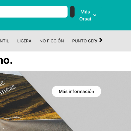
Más
Orsai
NTIL
LIGERA
NO FICCIÓN
PUNTO CERO
CUENTO Y 
ho.
Más información