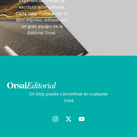
Experiencias únicas de
escritura acompañada.
Cada taller culmina con tu
libro impreso, editado por
un gran equipo de la
Editorial Orsai.
Orsai
Editorial
Un blog puede convertirse en cualquier
cosa