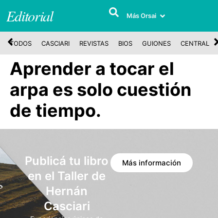
Editorial
Más Orsai
TODOS
CASCIARI
REVISTAS
BIOS
GUIONES
CENTRAL
Aprender a tocar el
arpa es solo cuestión
de tiempo.
Publicá tu libro
Más información
en el Taller de
Hernán
Casciari