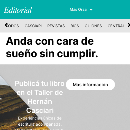
Editorial
Más Orsai
TODOS
CASCIARI
REVISTAS
BIOS
GUIONES
CENTRAL
Anda con cara de
sueño sin cumplir.
Publicá tu libro
Más información
en el Taller de
Hernán
Casciari
Experiencias únicas de
escritura acompañada.