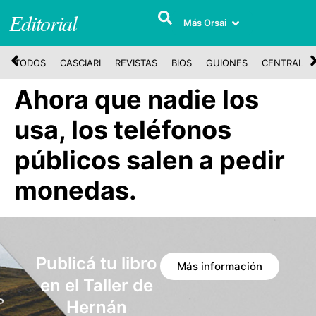
Editorial
Más Orsai
TODOS
CASCIARI
REVISTAS
BIOS
GUIONES
CENTRAL
Ahora que nadie los
usa, los teléfonos
públicos salen a pedir
monedas.
Publicá tu libro
Más información
en el Taller de
Hernán