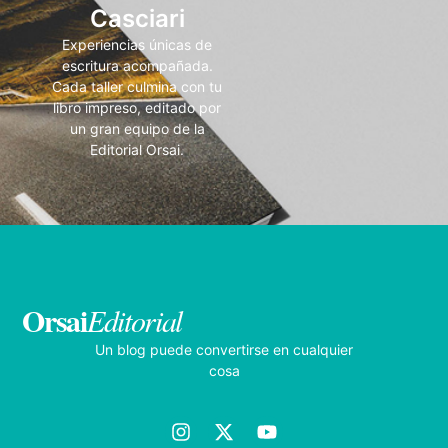
Casciari
Experiencias únicas de
escritura acompañada.
Cada taller culmina con tu
libro impreso, editado por
un gran equipo de la
Editorial Orsai.
Orsai
Editorial
Un blog puede convertirse en cualquier
cosa