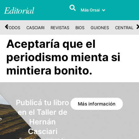
Editorial
Más Orsai
TODOS
CASCIARI
REVISTAS
BIOS
GUIONES
CENTRAL
Aceptaría que el
periodismo mienta si
mintiera bonito.
Publicá tu libro
Más información
en el Taller de
Hernán
Casciari