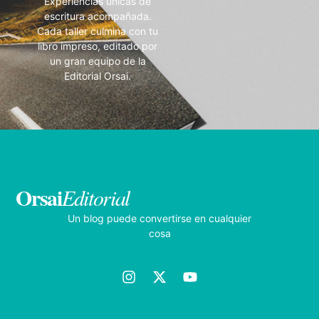
Experiencias únicas de
escritura acompañada.
Cada taller culmina con tu
libro impreso, editado por
un gran equipo de la
Editorial Orsai.
Orsai
Editorial
Un blog puede convertirse en cualquier
cosa