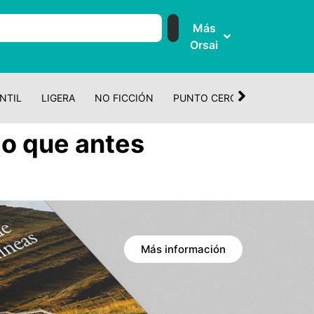
Más
Orsai
NTIL
LIGERA
NO FICCIÓN
PUNTO CERO
CUENTO Y 
io que antes
Más información