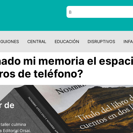
GUIONES
CENTRAL
EDUCACIÓN
DISRUPTIVOS
INFA
nado mi memoria el espac
os de teléfono?
r de
aller culmina
 Editorial Orsai.