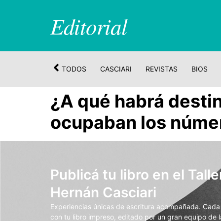
Editorial
TODOS
CASCIARI
REVISTAS
BIOS
¿A qué habrá desti
ocupaban los númer
Publicá tu libro en el Talle
Hernán Casciari
Experiencias únicas de escritura acompañada. Cada t
con tu libro impreso, editado por un gran equipo de la